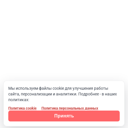
Интернет-проекты
Корпоративный портал
Хостинг и домены
О компании
Новости
Вакансии
Реквизиты
Документы
Мы используем файлы cookie для улучшения работы
сайта, персонализации и аналитики. Подробнее - в наших
Контакты
политиках:
Политика cookie
Политика персональных данных
Конфиденциальность
© 2008 - 2024, Компания SIMAI
Принять