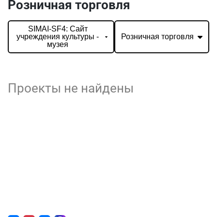
Розничная торговля
SIMAI-SF4: Сайт
учреждения культуры -
Розничная торговля
музея
Проекты не найдены
О нас
г. Уфа, ул. Чернышевского, д. 82
+7 (800) 200-0865
(РФ)
+7 (347) 246-8500
(Уфа)
sale@simai.ru