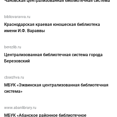
Чановская централизованная библиотечная система
bibliovaravva.ru
Краснодарская краевая юношеская библиотека
имени И.Ф. Вараввы
berezlib.ru
Централизованная библиотечная система города
Березовский
cbsezhva.ru
МБУК «Эжвинская централизованная библиотечная
система»
www.abanlibrary.ru
МБУК «Абанское районное библиотечное