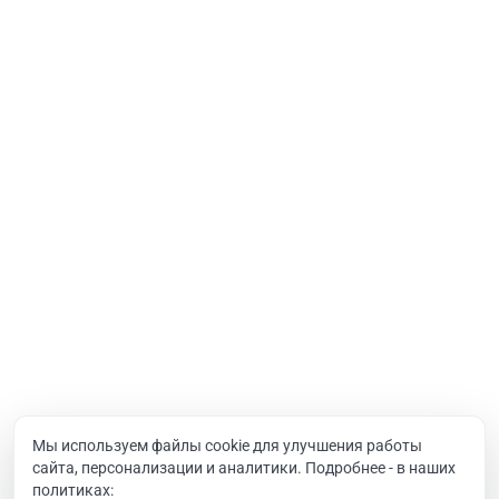
Порталы
Услуги
Интернет-проекты
Корпоративный портал
Хостинг и домены
О компании
Новости
Вакансии
Реквизиты
Документы
Мы используем файлы cookie для улучшения работы
сайта, персонализации и аналитики. Подробнее - в наших
Контакты
политиках: