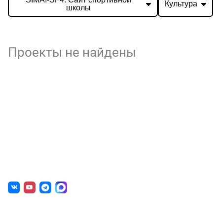
Культура
школы
Проекты не найдены
О нас
г. Уфа, ул. Чернышевского, д. 82
+7 (800) 200-0865
(РФ)
+7 (347) 246-8500
(Уфа)
sale@simai.ru
Готовые решения