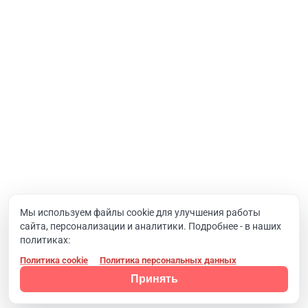
Интернет-проекты
Корпоративный портал
Хостинг и домены
О компании
Новости
Вакансии
Реквизиты
Документы
Мы используем файлы cookie для улучшения работы
сайта, персонализации и аналитики. Подробнее - в наших
Контакты
политиках:
Политика cookie
Политика персональных данных
Конфиденциальность
© 2008 - 2024, Компания SIMAI
Принять