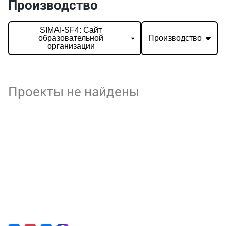
Производство
SIMAI-SF4: Сайт
образовательной
Производство
организации
Проекты не найдены
О нас
г. Уфа, ул. Чернышевского, д. 82
+7 (800) 200-0865
(РФ)
+7 (347) 246-8500
(Уфа)
sale@simai.ru