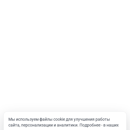
Порталы
Услуги
Интернет-проекты
Корпоративный портал
Хостинг и домены
О компании
Новости
Вакансии
Реквизиты
Документы
Мы используем файлы cookie для улучшения работы
сайта, персонализации и аналитики. Подробнее - в наших
Контакты