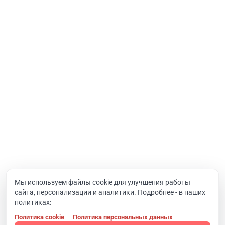
Услуги
Интернет-проекты
Корпоративный портал
Хостинг и домены
О компании
Новости
Вакансии
Реквизиты
Документы
Мы используем файлы cookie для улучшения работы
сайта, персонализации и аналитики. Подробнее - в наших
Контакты
политиках:
Политика cookie
Политика персональных данных
Конфиденциальность
© 2008 - 2024, Компания SIMAI