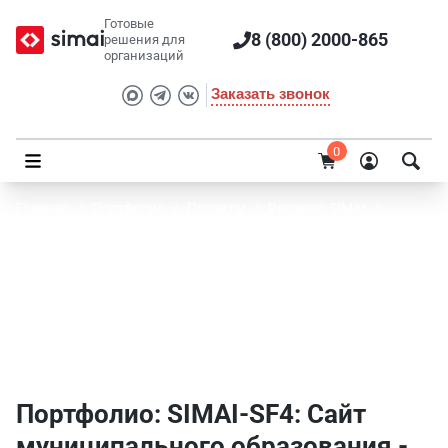
Готовые
8 (800) 2000-865
решения для
организаций
Заказать звонок
0
Главная
/
Портфолио
/
Проекты
/
Решения SIMAI
/
SIMAI-SF4: Сайт муниципального образования - города,
поселения
Портфолио SIMAI: SIMAI-SF4: Сайт
муниципального образования - города,
поселения - Розничная торговля
Портфолио: SIMAI-SF4: Сайт
муниципального образования -