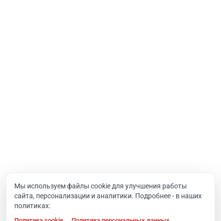
Услуги
Интернет-проекты
Корпоративный портал
Хостинг и домены
О компании
Новости
Вакансии
Реквизиты
Документы
Мы используем файлы cookie для улучшения работы
сайта, персонализации и аналитики. Подробнее - в наших
Контакты
политиках:
Политика cookie
Политика персональных данных