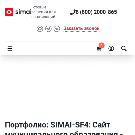
Готовые
8 (800) 2000-865
решения для
организаций
Заказать звонок
0
Главная
/
Портфолио
/
Проекты
/
Решения SIMAI
/
SIMAI-SF4: Сайт муниципального образования - города,
поселения
Портфолио SIMAI: SIMAI-SF4: Сайт
муниципального образования - города,
поселения - Производство
Портфолио: SIMAI-SF4: Сайт
муниципального образования -