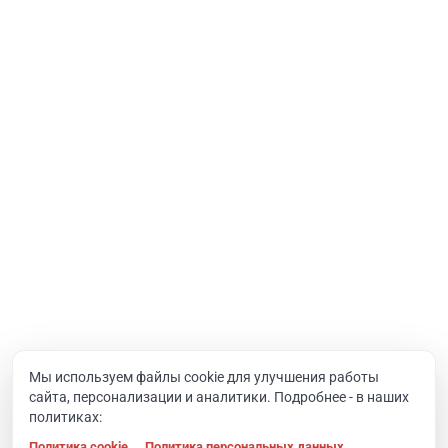
Услуги
Интернет-проекты
Корпоративный портал
Хостинг и домены
О компании
Новости
Вакансии
Реквизиты
Документы
Мы используем файлы cookie для улучшения работы
сайта, персонализации и аналитики. Подробнее - в наших
Контакты
политиках:
Политика cookie
Политика персональных данных