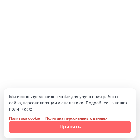
Интернет-проекты
Корпоративный портал
Хостинг и домены
О компании
Новости
Вакансии
Реквизиты
Документы
Мы используем файлы cookie для улучшения работы
сайта, персонализации и аналитики. Подробнее - в наших
Контакты
политиках:
Политика cookie
Политика персональных данных
Конфиденциальность
© 2008 - 2024, Компания SIMAI
Принять