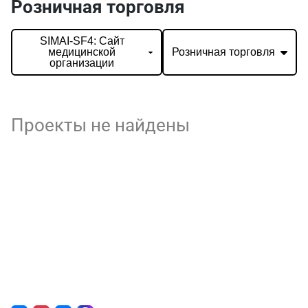
Розничная торговля
SIMAI-SF4: Сайт
медицинской
Розничная торговля
организации
Проекты не найдены
О нас
г. Уфа, ул. Чернышевского, д. 82
+7 (800) 200-0865
(РФ)
+7 (347) 246-8500
(Уфа)
sale@simai.ru