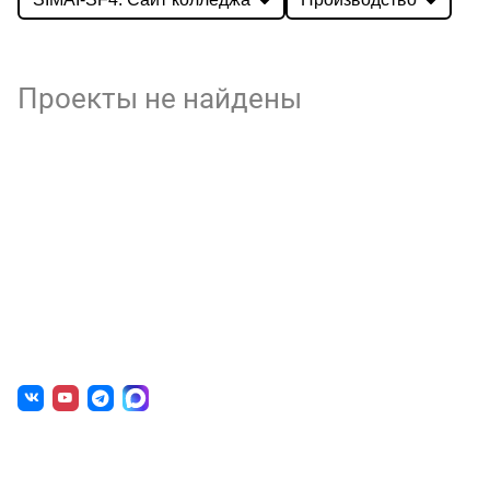
Проекты не найдены
О нас
г. Уфа, ул. Чернышевского, д. 82
+7 (800) 200-0865
(РФ)
+7 (347) 246-8500
(Уфа)
sale@simai.ru
Готовые решения