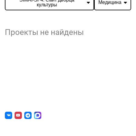
Медицина
культуры
Проекты не найдены
О нас
г. Уфа, ул. Чернышевского, д. 82
+7 (800) 200-0865
(РФ)
+7 (347) 246-8500
(Уфа)
sale@simai.ru
Готовые решения