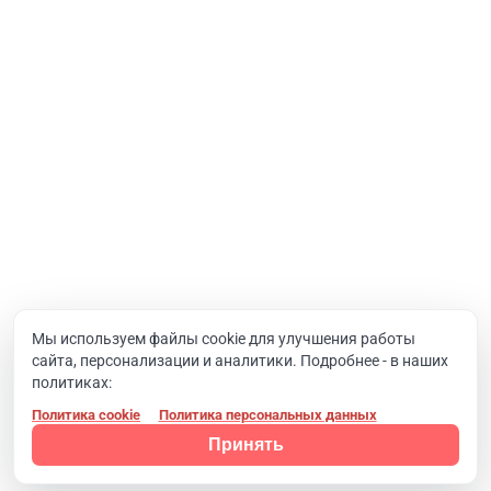
Интернет-проекты
Корпоративный портал
Хостинг и домены
О компании
Новости
Вакансии
Реквизиты
Документы
Мы используем файлы cookie для улучшения работы
сайта, персонализации и аналитики. Подробнее - в наших
Контакты
политиках:
Политика cookie
Политика персональных данных
Конфиденциальность
© 2008 - 2024, Компания SIMAI
Принять