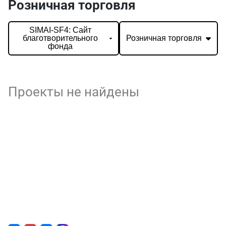
Розничная торговля
SIMAI-SF4: Сайт
благотворительного
Розничная торговля
фонда
Проекты не найдены
О нас
г. Уфа, ул. Чернышевского, д. 82
+7 (800) 200-0865
(РФ)
+7 (347) 246-8500
(Уфа)
sale@simai.ru