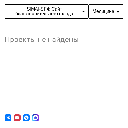
SIMAI-SF4: Сайт
Медицина
благотворительного фонда
Проекты не найдены
О нас
г. Уфа, ул. Чернышевского, д. 82
+7 (800) 200-0865
(РФ)
+7 (347) 246-8500
(Уфа)
sale@simai.ru