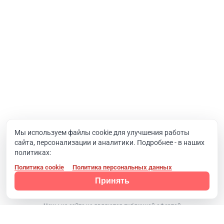
Корпоративный портал
Хостинг и домены
О компании
Новости
Вакансии
Реквизиты
Документы
Мы используем файлы cookie для улучшения работы
сайта, персонализации и аналитики. Подробнее - в наших
Контакты
политиках:
Политика cookie
Политика персональных данных
Конфиденциальность
© 2008 - 2024, Компания SIMAI
Принять
Цены на сайте не являются публичной офертой