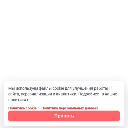
Интернет-проекты
Корпоративный портал
Хостинг и домены
О компании
Новости
Вакансии
Реквизиты
Документы
Мы используем файлы cookie для улучшения работы
сайта, персонализации и аналитики. Подробнее - в наших
Контакты
политиках:
Политика cookie
Политика персональных данных
Конфиденциальность
© 2008 - 2024, Компания SIMAI
Принять