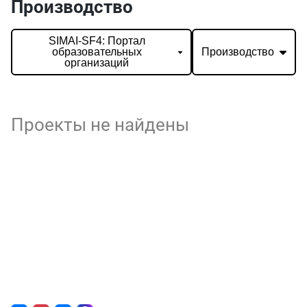
Производство
SIMAI-SF4: Портал
образовательных
Производство
организаций
Проекты не найдены
О нас
г. Уфа, ул. Чернышевского, д. 82
+7 (800) 200-0865
(РФ)
+7 (347) 246-8500
(Уфа)
sale@simai.ru