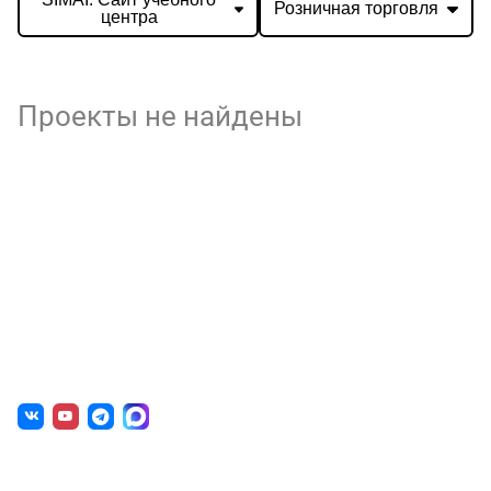
Розничная торговля
центра
Проекты не найдены
О нас
г. Уфа, ул. Чернышевского, д. 82
+7 (800) 200-0865
(РФ)
+7 (347) 246-8500
(Уфа)
sale@simai.ru
Готовые решения