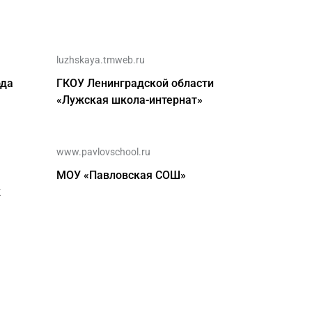
luzhskaya.tmweb.ru
ода
ГКОУ Ленинградской области
«Лужская школа-интернат»
www.pavlovschool.ru
МОУ «Павловская СОШ»
ж