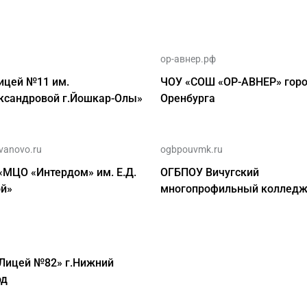
ор-авнер.рф
ицей №11 им.
ЧОУ «СОШ «ОР-АВНЕР» гор
ксандровой г.Йошкар-Олы»
Оренбурга
vanovo.ru
ogbpouvmk.ru
МЦО «Интердом» им. Е.Д.
ОГБПОУ Вичугский
ой»
многопрофильный коллед
u
Лицей №82» г.Нижний
од