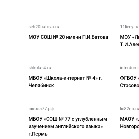
sch20batova.ru
11licey.ru
МОУ СОШ № 20 имени П.И.Батова
МОУ «Л
Т.И.Але
shkola-i4.ru
interdomi
МБОУ «Школа-интернат № 4» г.
ФГБОУ «
Челябинск
Стасов
школа77.рф
lic82nn.r
МБОУ «СОШ № 77 с углубленным
МАОУ «
изучением английского языка»
Новгор
г.Пермь