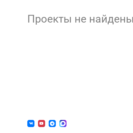
Проекты не найден
О нас
Готов
г. Уфа, ул. Чернышевского, д. 82
Образова
+7 (800) 200-0865
(РФ)
Государс
+7 (347) 246-8500
(Уфа)
Некоммер
sale@simai.ru
Учрежден
Медицинс