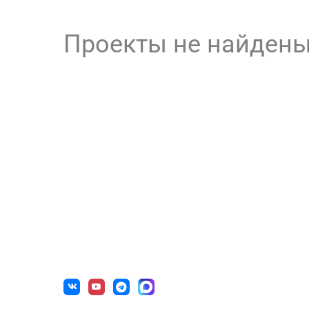
Проекты не найден
О нас
Готов
г. Уфа, ул. Чернышевского, д. 82
Образова
+7 (800) 200-0865
(РФ)
Государс
+7 (347) 246-8500
(Уфа)
Некоммер
sale@simai.ru
Учрежден
Медицинс