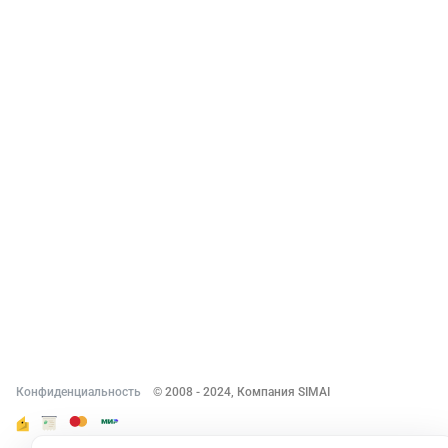
Интернет-проекты
Корпоративный портал
Хостинг и домены
О компании
Новости
Вакансии
Реквизиты
Документы
Контакты
Конфиденциальность
© 2008 - 2024, Компания SIMAI