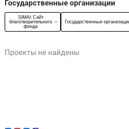
Государственные организации
SIMAI: Сайт
благотворительного
Государственные организаци
фонда
Проекты не найдены
О нас
г. Уфа, ул. Чернышевского, д. 82
+7 (800) 200-0865
(РФ)
+7 (347) 246-8500
(Уфа)
sale@simai.ru