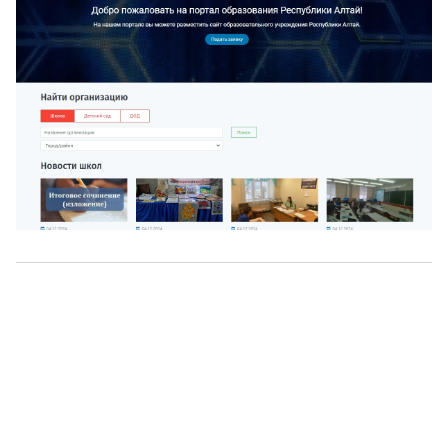
О нас
г. Уфа, ул. Чернышевского, д. 82
+7 (800) 200-0865
(РФ)
+7 (347) 246-8500
(Уфа)
sale@simai.ru