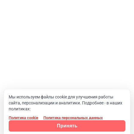
Услуги
Интернет-проекты
Корпоративный портал
Хостинг и домены
О компании
Новости
Вакансии
Реквизиты
Документы
Мы используем файлы cookie для улучшения работы
сайта, персонализации и аналитики. Подробнее - в наших
Контакты
политиках:
Политика cookie
Политика персональных данных
Конфиденциальность
© 2008 - 2024, Компания SIMAI
Принять