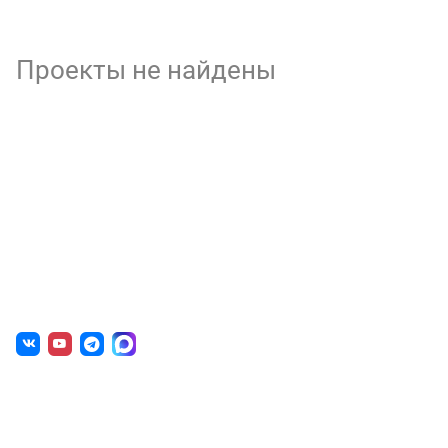
Проекты не найдены
О нас
г. Уфа, ул. Чернышевского, д. 82
+7 (800) 200-0865
(РФ)
+7 (347) 246-8500
(Уфа)
sale@simai.ru
Готовые решения
Образовательным учреждениям