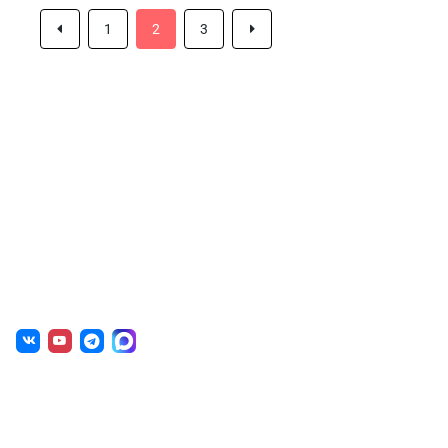
1
2
3
О нас
г. Уфа, ул. Чернышевского, д. 82
+7 (800) 200-0865 (РФ)
+7 (347) 246-8500 (Уфа)
sale@simai.ru
Готовые решения
Образовательным учреждениям