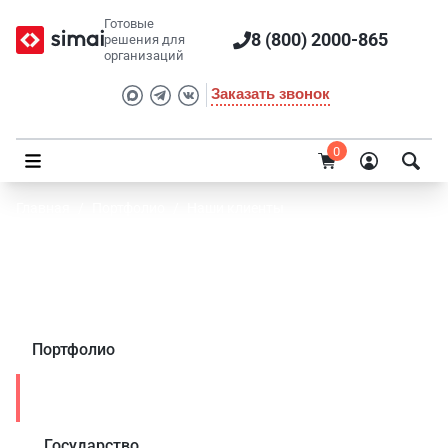
Готовые
8 (800) 2000-865
решения для
организаций
Заказать звонок
0
Главная
/
Портфолио
/
Наши клиенты
Клиенты SIMAI: проекты в направлении
Образование
Портфолио
Наши клиенты
Государство