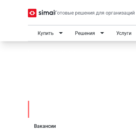
Готовые решения для организаций
Купить
Решения
Услуги
Главная
/
О компании
/
Новости
Международный день вр
современное готовое 
Новости
Вакансии